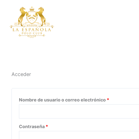
Ir
Obligatorio
Obligatorio
al
contenido
INICIO
Acceder
Nombre de usuario o correo electrónico
*
Contraseña
*