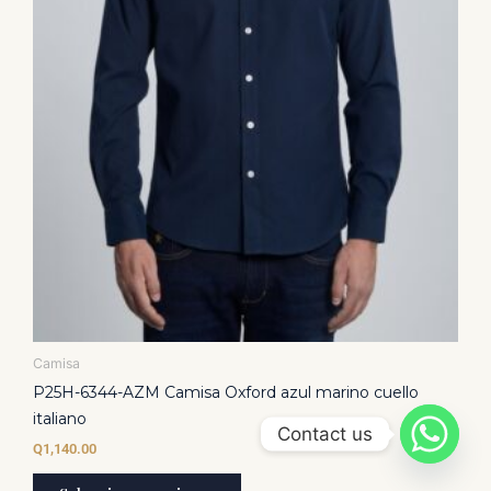
la
página
de
producto
Camisa
P25H-6344-AZM Camisa Oxford azul marino cuello
italiano
Contact us
Q
1,140.00