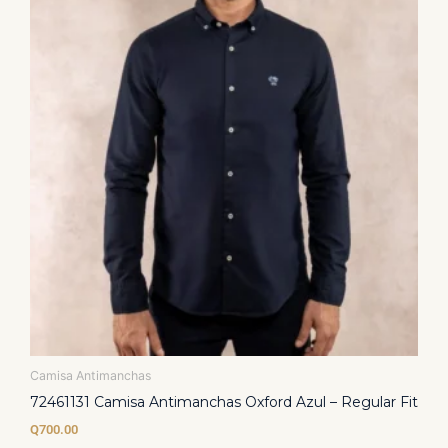
Las
opciones
se
pueden
elegir
en
la
página
de
producto
Camisa Antimanchas
72461131 Camisa Antimanchas Oxford Azul – Regular Fit
Q
700.00