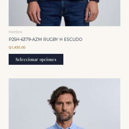
Hombre
P25H-6379-AZM RUGBY H ESCUDO
Q
1,430.00
Seleccionar opciones
Este
producto
tiene
múltiples
variantes.
Las
opciones