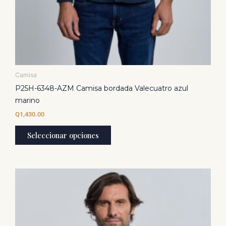
Camisa
P25H-6348-AZM Camisa bordada Valecuatro azul
marino
Q
1,430.00
Seleccionar opciones
Este
producto
tiene
múltiples
variantes.