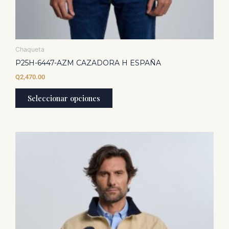
Chaqueta
P25H-6447-AZM CAZADORA H ESPAÑA
Q
2,470.00
Seleccionar opciones
Este
producto
tiene
múltiples
variantes.
Las
opciones
se