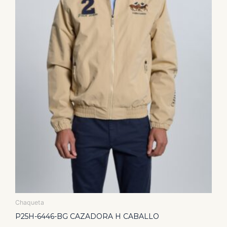
pueden
elegir
en
la
página
de
producto
Chaqueta
P25H-6446-BG CAZADORA H CABALLO