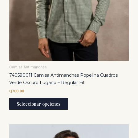
página
de
producto
Camisa Antimanchas
740590011 Camisa Antimanchas Popelina Cuadros
Verde Oscuro Lugano – Regular Fit
Q
700.00
Seleccionar opciones
Este
producto