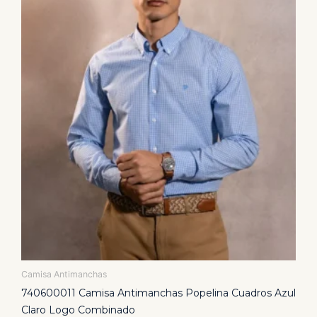
Las
opciones
se
pueden
elegir
en
la
página
de
producto
Camisa Antimanchas
740600011 Camisa Antimanchas Popelina Cuadros Azul
Claro Logo Combinado