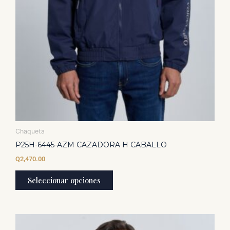
producto
Chaqueta
P25H-6445-AZM CAZADORA H CABALLO
Q
2,470.00
Seleccionar opciones
Este