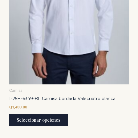
página
de
producto
Camisa
P25H-6349-BL Camisa bordada Valecuatro blanca
Q
1,430.00
Seleccionar opciones