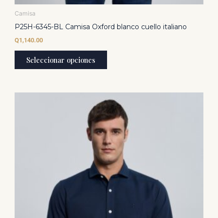
Camisa
P25H-6345-BL Camisa Oxford blanco cuello italiano
Q
1,140.00
Seleccionar opciones
Este
producto
tiene
múltiples
variantes.
Las
opciones
se
pueden
elegir
en