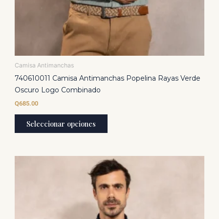
Camisa Antimanchas
740610011 Camisa Antimanchas Popelina Rayas Verde
Oscuro Logo Combinado
Q
685.00
Seleccionar opciones
Este
producto
tiene
múltiples
variantes.