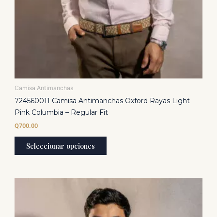
de
producto
Camisa Antimanchas
724560011 Camisa Antimanchas Oxford Rayas Light
Pink Columbia – Regular Fit
Q
700.00
Seleccionar opciones
Este
producto
tiene