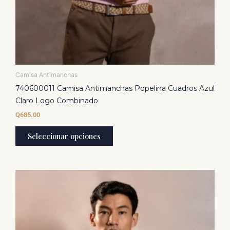
Camisa Antimanchas
740600011 Camisa Antimanchas Popelina Cuadros Azul
Claro Logo Combinado
Q
685.00
Seleccionar opciones
Este
producto
tiene
múltiples
variantes.