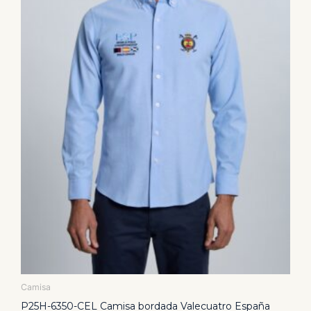
se
pueden
elegir
en
la
página
de
producto
Camisa
P25H-6350-CEL Camisa bordada Valecuatro España