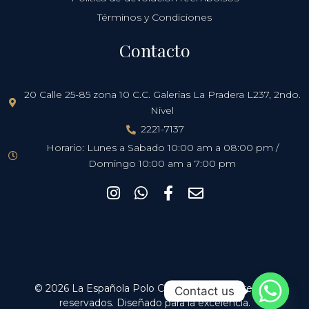
Términos y Condiciones
Contacto
20 Calle 25-85 zona 10 C.C. Galerias La Pradera L237, 2ndo.
Nivel
2221-7137
Horario: Lunes a Sabado 10:00 am a 08:00 pm /
Domingo 10:00 am a 7:00 pm
I
W
F
E
n
h
a
n
s
a
c
v
t
t
e
e
a
s
b
l
g
a
o
o
r
p
o
p
© 2026 La Española Polo Club. Todos los derechos
Contact us
a
p
k
e
reservados. Diseñado para la excelencia.