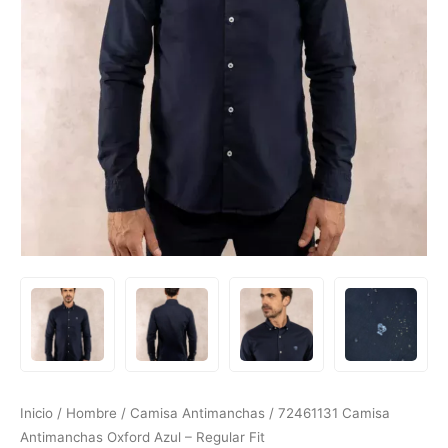
Inicio
/
Hombre
/
Camisa Antimanchas
/ 72461131 Camisa
Antimanchas Oxford Azul – Regular Fit