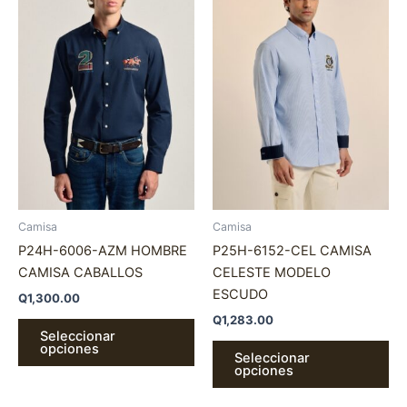
tiene
tie
múltiples
múl
variantes.
var
Las
La
opciones
op
se
se
pueden
pu
elegir
ele
en
en
la
la
página
pá
Camisa
Camisa
de
de
P24H-6006-AZM HOMBRE
P25H-6152-CEL CAMISA
producto
pr
CAMISA CABALLOS
CELESTE MODELO
ESCUDO
Q
1,300.00
Q
1,283.00
Seleccionar
opciones
Seleccionar
opciones