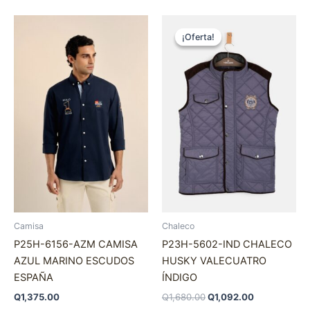
El
El
Este
Es
precio
precio
¡Oferta!
¡Oferta!
producto
pr
original
actual
tiene
era:
es:
tie
Q1,680.00.
Q1,092.00.
múltiples
múl
variantes.
var
Las
La
opciones
op
se
se
pueden
pu
elegir
ele
en
en
la
la
página
pá
Camisa
Chaleco
de
de
P25H-6156-AZM CAMISA
P23H-5602-IND CHALECO
producto
pr
AZUL MARINO ESCUDOS
HUSKY VALECUATRO
ESPAÑA
ÍNDIGO
Q
1,375.00
Q
1,680.00
Q
1,092.00