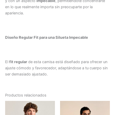
y con un aspecto
impecable
, permitiéndote concentrarte
en lo que realmente importa sin preocuparte por la
apariencia.
Diseño Regular Fit para una Silueta Impecable
El
fit regular
de esta camisa está diseñado para ofrecer un
ajuste cómodo y favorecedor, adaptándose a tu cuerpo sin
ser demasiado ajustado.
Productos relacionados
Este
Es
producto
pr