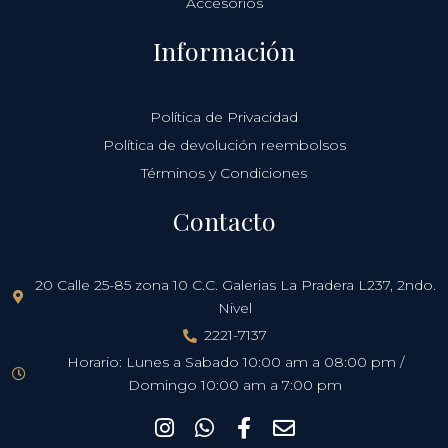
Accesorios
Información
Política de Privacidad
Política de devolución reembolsos
Términos y Condiciones
Contacto
20 Calle 25-85 zona 10 C.C. Galerias La Pradera L237, 2ndo.
Nivel
2221-7137
Horario: Lunes a Sabado 10:00 am a 08:00 pm /
Domingo 10:00 am a 7:00 pm
I
W
F
E