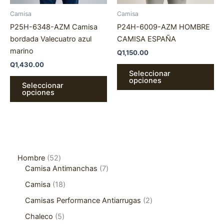
página
pá
Camisa
Camisa
de
de
P25H-6348-AZM Camisa
P24H-6009-AZM HOMBRE
producto
pr
bordada Valecuatro azul
CAMISA ESPAÑA
marino
Q
1,150.00
Q
1,430.00
Seleccionar
opciones
Seleccionar
opciones
Hombre
52
Camisa Antimanchas
7
Camisa
18
Camisas Performance Antiarrugas
2
Chaleco
5