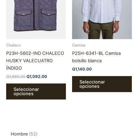
se
se
pueden
pu
elegir
ele
en
en
la
la
página
pá
Chaleco
Camisa
de
de
P23H-5602-IND CHALECO
P25H-6341-BL Camisa
producto
pr
HUSKY VALECUATRO
bolsillo blanca
ÍNDIGO
Q
1,140.00
Q
1,680.00
Q
1,092.00
Seleccionar
opciones
Seleccionar
opciones
Hombre
52