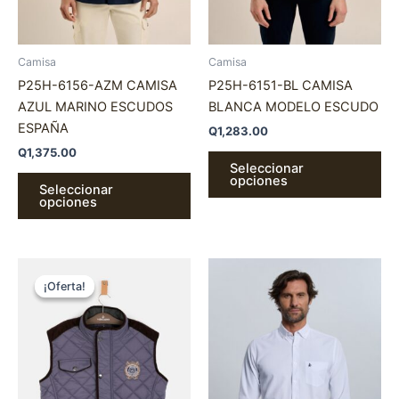
en
en
la
la
página
pá
Camisa
Camisa
de
de
P25H-6156-AZM CAMISA
P25H-6151-BL CAMISA
producto
pr
AZUL MARINO ESCUDOS
BLANCA MODELO ESCUDO
ESPAÑA
Q
1,283.00
Q
1,375.00
Seleccionar
opciones
Seleccionar
opciones
El
El
Este
Es
precio
precio
¡Oferta!
¡Oferta!
producto
pr
original
actual
era:
es:
tiene
tie
Q1,680.00.
Q1,092.00.
múltiples
múl
variantes.
var
Las
La
opciones
op