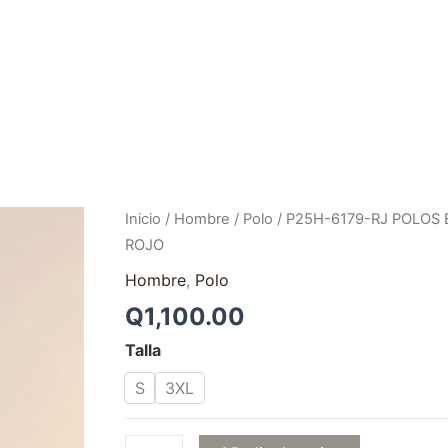
NOSOTROS
TIENDA
COLECCIONES
CONTA
P25H-
Inicio
/
Hombre
/
Polo
/ P25H-6179-RJ POLOS
6179-
ROJO
RJ
Hombre
,
Polo
POLOS
Q
1,100.00
ESCUDO
ESPAÑA
Talla
ROJO
S
3XL
cantidad