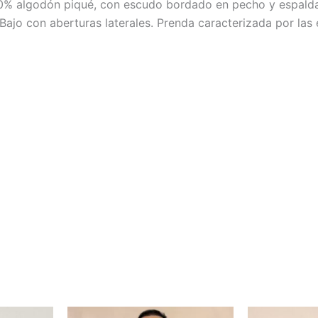
00% algodón piqué, con escudo bordado en pecho y espald
ajo con aberturas laterales. Prenda caracterizada por las e
Este
Este