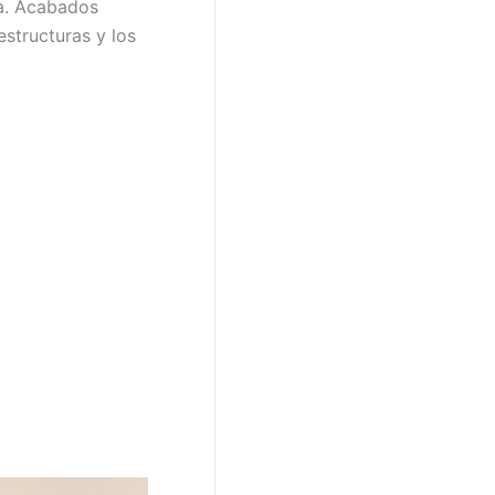
a. Acabados
structuras y los
Este