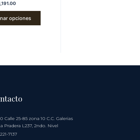
1,191.00
onar opciones
ntacto
0 Calle 25-85 zona 10 C.C. Galerias
a Pradera L237, 2ndo. Nivel
221-7137