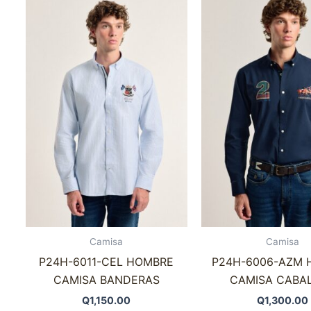
producto
tiene
múltiples
variantes.
Las
opciones
se
pueden
elegir
en
la
página
de
Camisa
Camisa
producto
P24H-6011-CEL HOMBRE
P24H-6006-AZM 
CAMISA BANDERAS
CAMISA CABA
Q
1,150.00
Q
1,300.00